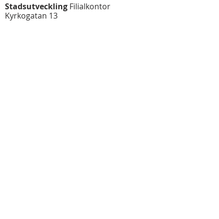
Stadsutveckling
Filialkontor
Kyrkogatan 13
745 31 Enköping
T
070 - 030 30 14
E
info@stadsutvecklingab.se
Kontaktpersoner
Jan Hardenborg
Projektutvecklare/Arkitekt SAR/MSA
T
070 - 685 05 60