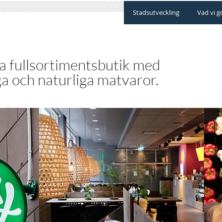
Stadsutveckling
Vad vi g
a fullsortimentsbutik med
ga och naturliga matvaror.