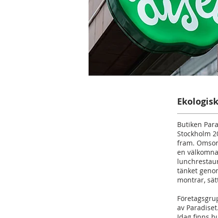
Ekologisk
Butiken Para
Stockholm 20
fram. Omsor
en välkomna
lunchrestaur
tänket genom
montrar, sät
Företagsgru
av Paradiset
Idag finns b