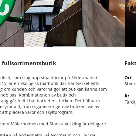
 fullsortimentsbutik
Fak
diset, som slog upp sina dörrar på Södermalm i
Ort
15, är en ekologisk matbutik där hantverket lyfts
Stoc
g om kunden och varorna gör att butiken känns som
nde oas. Kombinationen av butik och
År
ang går helt i hållbarhetens tecken. Det hållbara
Färdi
syrar allt, från organiseringen av butiken, val av
t att placera varor och skyltprogram.
ppen Mälarholmen med Stadsutveckling är delägare
.
utiken på Södermalm, på Norrmalm och i Sickla.