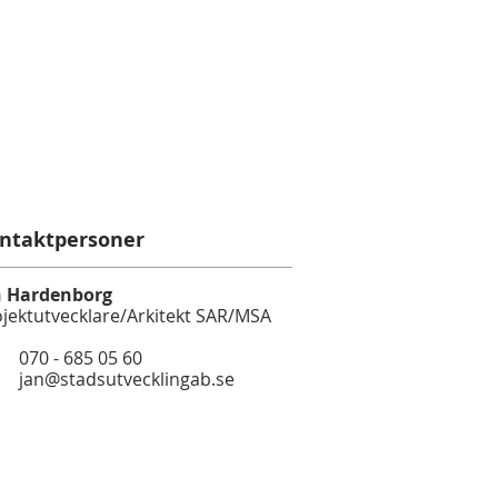
ntaktpersoner
n Hardenborg
jektutvecklare/Arkitekt SAR/MSA
70 - 685 05 60
jan@stadsutvecklingab.se