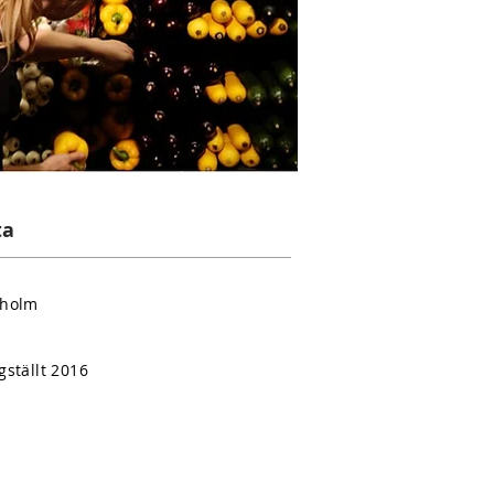
ta
kholm
gställt 2016