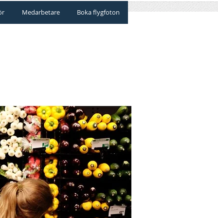
ör
Medarbetare
Boka flygfoton