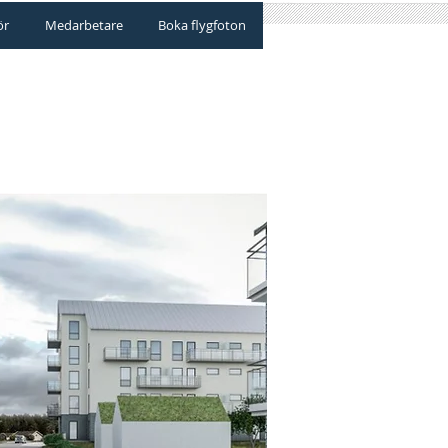
ör
Medarbetare
Boka flygfoton