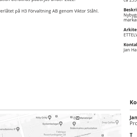
Beskr
verlåtet på H3 Förvaltning AB genom Viktor Ståhl.
Nybyg
marka
Arkite
ETTELV
Konta
Jan H
Ko
Ja
Pro
T
0