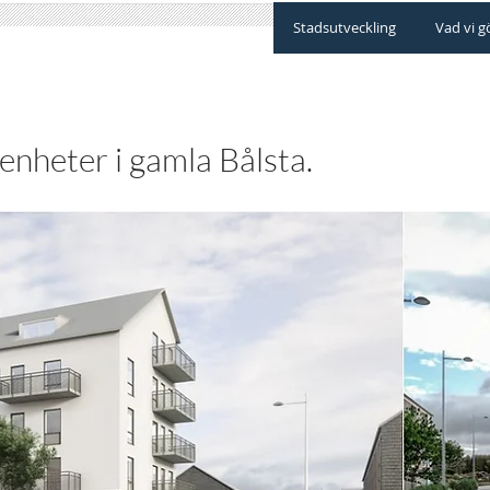
Stadsutveckling
Vad vi g
nheter i gamla Bålsta.