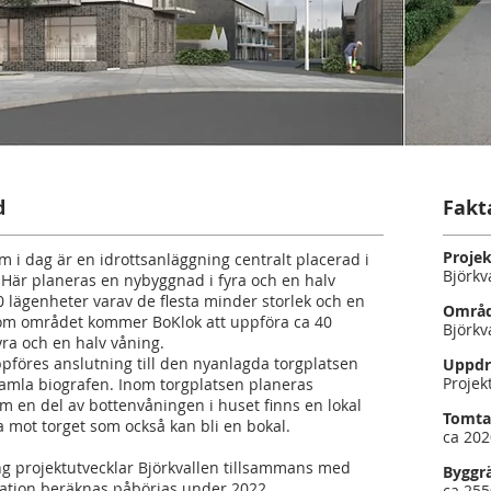
d
Fakt
Proje
m i dag är en idrottsanläggning centralt placerad i
Björkv
 Här planeras en nybyggnad i fyra och en halv
 lägenheter varav de flesta minder storlek och en
Områ
om området kommer BoKlok att uppföra ca 40
Björkv
yra och en halv våning.
föres anslutning till den nyanlagda torgplatsen
Uppdr
Projek
amla biografen. Inom torgplatsen planeras
m en del av bottenvåningen i huset finns en lokal
Tomta
 mot torget som också kan bli en bokal.
ca 20
ng projektutvecklar Björkvallen tillsammans med
Byggr
ation beräknas påbörjas under 2022.
ca 25