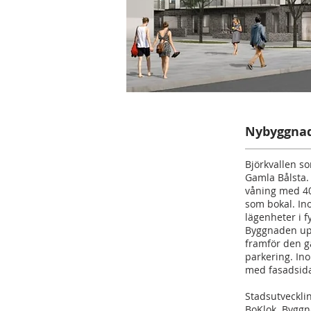
Nybyggna
Björkvallen so
Gamla Bålsta.
våning med 40
som bokal. In
lägenheter i f
Byggnaden upp
framför den g
parkering. Ino
med fasadsida
Stadsutveckli
BoKlok. Byggn