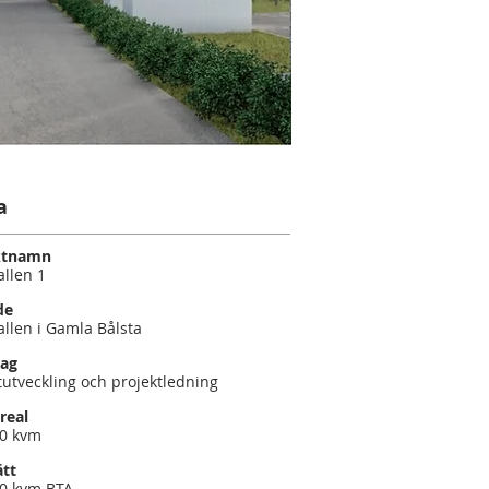
a
ktnamn
allen 1
de
allen i Gamla Bålsta
ag
tutveckling och projektledning
real
20 kvm
ätt
50 kvm BTA