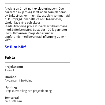
Älvdansen är ett nytt exploateringsområde i
närheten av järnvägsstationen som planeras
av Enköpings kommun. Stadsdelen kommer vid
fullt utbyggd innehålla ca 600 lägenheter,
vårdanläggning och skola
Stadsutveckling projektutvecklar tillsammans
med Stiftelsen MHS Bostäder 100 lägenheter
inom Älvdansen. Projektet är under
uppförande med beräknad inflyttning 2019 /
2020.
Se film här!
Fakta
Projektnamn
Alvan 1
Område
Älvdansen i Enköping
Uppdrag
Projektutveckling och projektledning
Tomtareal
ca 7 500 kvm