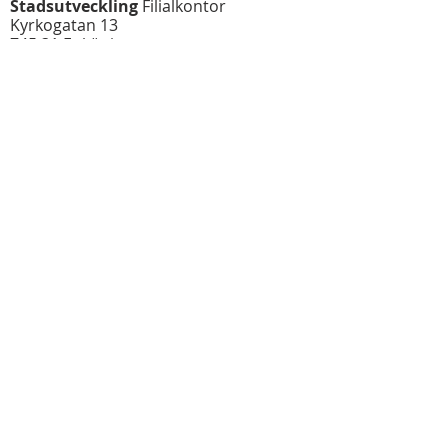
Stadsutveckling
Filialkontor
Kyrkogatan 13
745 31 Enköping
T
070 - 030 30 14
E
info@stadsutvecklingab.se
Kontaktpersoner
Jan Hardenborg
Projektutvecklare/Arkitekt SAR/MSA
T
070 - 685 05 60